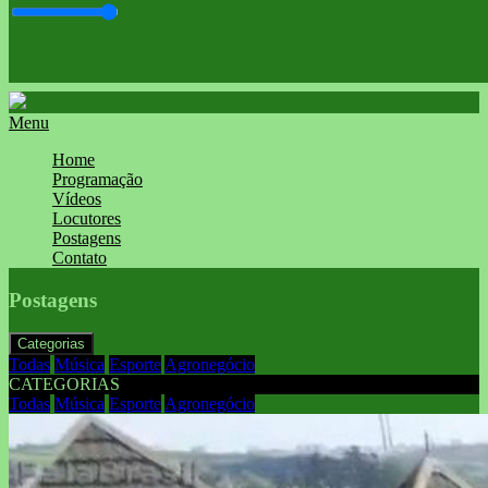
Menu
Home
Programação
Vídeos
Locutores
Postagens
Contato
Postagens
Categorias
Todas
Música
Esporte
Agronegócio
CATEGORIAS
Todas
Música
Esporte
Agronegócio