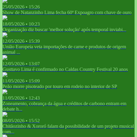
25/05/2026 • 15:26
Show de Natanzinho Lima fecha 60ª Expoagro com chave de ouro
18/05/2026 • 10:23
Organização diz buscar 'melhor solução' após temporal inviabi...
12/05/2026 • 15:39
União Europeia veta importações de carne e produtos de origem
animal ...
12/05/2026 • 13:07
Gusttavo Lima é confirmado no Caldas Country Festival 20 anos
11/05/2026 • 15:09
Peão morre pisoteado por touro em rodeio no interior de SP
11/05/2026 • 12:43
Zoneamento, cobrança da água e créditos de carbono entram em
debate h...
08/05/2026 • 15:52
Chitãozinho & Xororó falam da possibilidade de um projeto musical
com...