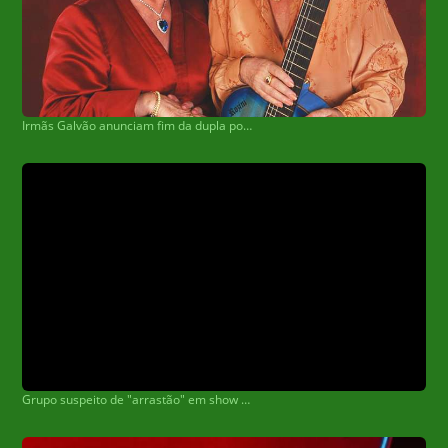
Irmãs Galvão anunciam fim da dupla por motivo de saúde
Grupo suspeito de "arrastão" em show de Safadão em Dourados é preso em Coxim