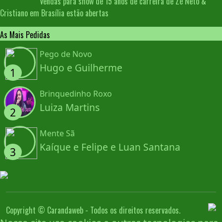
Vendas para show de 15 anos de carreira de Zé Neto &
Cristiano em Brasília estão abertas
As Mais Pedidas
Pego de Novo
Hugo e Guilherme
1
Brinquedinho Roxo
Luiza Martins
2
Mente Sã
Kaíque e Felipe e Luan Santana
3
Copyright © Carandaweb - Todos os direitos reservados.