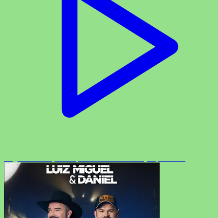
Jorge & Mateus, Henrique & Juliano - Xonei (Clipe Oficial)