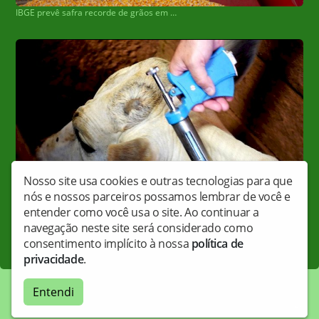
IBGE prevê safra recorde de grãos em 2022
Nosso site usa cookies e outras tecnologias para que
nós e nossos parceiros possamos lembrar de você e
Acontecendo neste mês, vacinação contra febre aftosa precisa ser registrada no site da Iagro
entender como você usa o site. Ao continuar a
navegação neste site será considerado como
consentimento implícito à nossa
política de
privacidade
.
Entendi
Copyright © Carandaweb - Todos os direitos reservados.