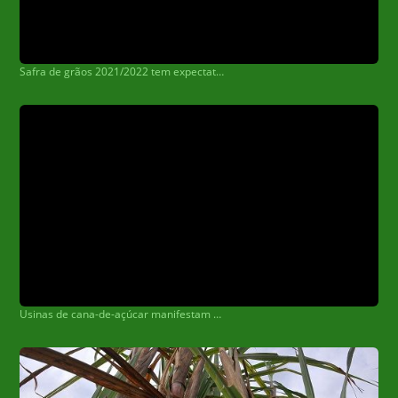
Safra de grãos 2021/2022 tem expectativa recorde, diz ministra
Usinas de cana-de-açúcar manifestam apoio à megaoperação contra crime organizado no setor de combustíveis