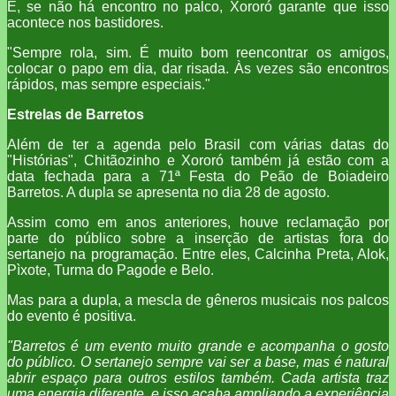
E, se não há encontro no palco, Xororó garante que isso
acontece nos bastidores.
"Sempre rola, sim. É muito bom reencontrar os amigos,
colocar o papo em dia, dar risada. Às vezes são encontros
rápidos, mas sempre especiais."
Estrelas de Barretos
Além de ter a agenda pelo Brasil com várias datas do
"Histórias", Chitãozinho e Xororó também já estão com a
data fechada para a 71ª Festa do Peão de Boiadeiro
Barretos. A dupla se apresenta no dia 28 de agosto.
Assim como em anos anteriores, houve reclamação por
parte do público sobre a inserção de artistas fora do
sertanejo na programação. Entre eles, Calcinha Preta, Alok,
Pìxote, Turma do Pagode e Belo.
Mas para a dupla, a mescla de gêneros musicais nos palcos
do evento é positiva.
"Barretos é um evento muito grande e acompanha o gosto
do público. O sertanejo sempre vai ser a base, mas é natural
abrir espaço para outros estilos também. Cada artista traz
uma energia diferente, e isso acaba ampliando a experiência