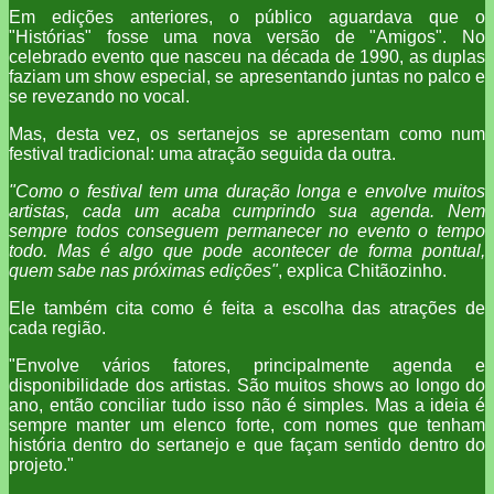
Em edições anteriores, o público aguardava que o
"Histórias" fosse uma nova versão de "Amigos". No
celebrado evento que nasceu na década de 1990, as duplas
faziam um show especial, se apresentando juntas no palco e
se revezando no vocal.
Mas, desta vez, os sertanejos se apresentam como num
festival tradicional: uma atração seguida da outra.
"Como o festival tem uma duração longa e envolve muitos
artistas, cada um acaba cumprindo sua agenda. Nem
sempre todos conseguem permanecer no evento o tempo
todo. Mas é algo que pode acontecer de forma pontual,
quem sabe nas próximas edições"
, explica Chitãozinho.
Ele também cita como é feita a escolha das atrações de
cada região.
"Envolve vários fatores, principalmente agenda e
disponibilidade dos artistas. São muitos shows ao longo do
ano, então conciliar tudo isso não é simples. Mas a ideia é
sempre manter um elenco forte, com nomes que tenham
história dentro do sertanejo e que façam sentido dentro do
projeto."