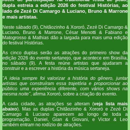
dupla estreia a edição 2026 do festival Histórias, ao
lado de Zezé Di Camargo & Luciano, Bruno & Marrone
e mais artistas.
Neste sábado (9), Chitãozinho & Xororó, Zezé Di Camargo &
Luciano, Bruno & Marrone, César Menotti & Fabiano e
Matogrosso & Mathias dão a largada para mais uma edição
do festival Histórias.
As cinco duplas serão as atrações do primeiro show da
edição 2026 do evento sertanejo, que acontece em Brasília,
no sábado (9). A festa reúne artistas que ajudaram a
construir e a escrever a história da música sertaneja.
"A ideia sempre foi valorizar a história do gênero, juntar
artistas que construíram essa trajetória e proporcionar ao
público uma experiência diferente, com vários shows na
mesma noite"
, afirma Xororó, sobre a criação do evento.
A cada cidade, as atrações se alteram (
veja lista mais
abaixo
). Mas as duplas Chitãozinho & Xororó e Zezé Di
Camargo & Luciano aparecem ao longo de toda a
programação. Daniel, Gian & Giovani, e Victor & Leo
também entram no rodízio de atrações.