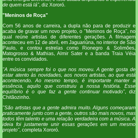
de quem está lá"
, diz Xororó.
"Meninos de Roça"
Com 56 anos de carreira, a dupla não para de produzir e
acaba de gravar um novo projeto, o "Meninos de Roça", no
qual reúne artistas de diferentes gerações. A filmagem
aconteceu em 12 de abril, em Jaguariúna, no interior de São
Paulo, e contou estrelas como Rionegro & Solimões,
Matogrosso & Mathias, Almir Sater e a banda Traia Véia
entre os convidados.
"A música sempre foi o que nos moveu. A gente gosta de
estar atento às novidades, aos novos artistas, ao que está
acontecendo. Ao mesmo tempo, é importante manter a
essência, aquilo que construiu a nossa história. Esse
equilíbrio é o que faz a gente continuar motivado"
, diz
Chitãozinho.
"São artistas que a gente admira muito. Alguns começaram
praticamente junto com a gente, outros são mais novos, mas
todos têm talento e uma relação verdadeira com a música. A
ideia foi justamente unir essas gerações em um mesmo
projeto"
, completa Xororó.