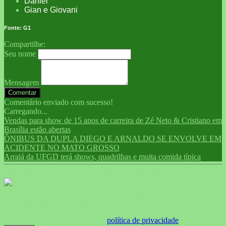
Daniel
Gian e Giovani
Fonte: G1
Compartilhe:
Seu nome
Mensagem
Comentar
Comentário enviado com sucesso!
Carregando...
Vendas para show de 15 anos de carreira de Zé Neto & Cristiano em
Brasília estão abertas
ÔNIBUS DA DUPLA DIEGO E ARNALDO SE ENVOLVE EM
ACIDENTE NO MATO GROSSO
Arraiá da UFGD terá shows, quadrilhas e muita comida típica
Copyright © Carandaweb - Todos os direitos reservados.
Nosso site usa cookies e outras tecnologias para que nós e nossos
parceiros possamos lembrar de você e entender como você usa o
site. Ao continuar a navegação neste site será considerado como
consentimento implícito à nossa
política de privacidade
.