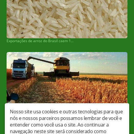
Exportações de arroz do Brasil caem 13% em 2023
Nosso site usa cookies e outras tecnologias para que
nós e nossos parceiros possamos lembrar de você e
Colheita do milho em MS chega a 99,6% e confirma safra recorde
entender como você usa o site. Ao continuar a
navegação neste site será considerado como