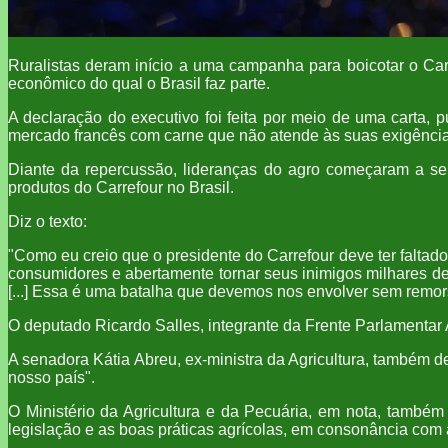
Ruralistas deram início a uma campanha para boicotar o Car
econômico do qual o Brasil faz parte.
A declaração do executivo foi feita por meio de uma carta, 
mercado francês com carne que não atende às suas exigência
Diante da repercussão, lideranças do agro começaram a se 
produtos do Carrefour no Brasil.
Diz o texto:
"Como eu creio que o presidente do Carrefour deve ter faltado
consumidores e abertamente tornar seus inimigos milhares de pe
[...] Essa é uma batalha que devemos nos envolver sem remor
O deputado Ricardo Salles, integrante da Frente Parlamentar A
A senadora Kátia Abreu, ex-ministra da Agricultura, também 
nosso país".
O Ministério da Agricultura e da Pecuária, em nota, també
legislação e as boas práticas agrícolas, em consonância com as