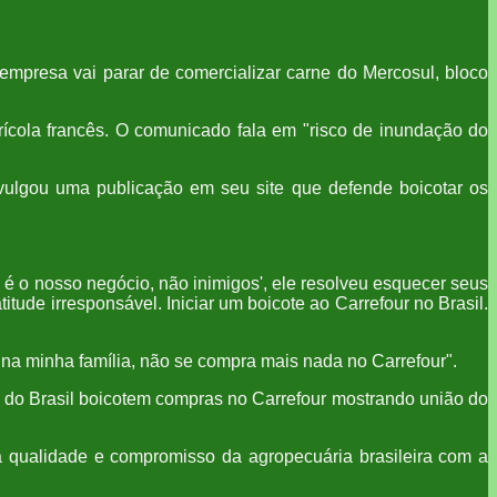
empresa vai parar de comercializar carne do Mercosul, bloco
grícola francês. O comunicado fala em "risco de inundação do
ivulgou uma publicação em seu site que defende boicotar os
s é o nosso negócio, não inimigos', ele resolveu esquecer seus
itude irresponsável. Iniciar um boicote ao Carrefour no Brasil.
, na minha família, não se compra mais nada no Carrefour".
s do Brasil boicotem compras no Carrefour mostrando união do
a qualidade e compromisso da agropecuária brasileira com a