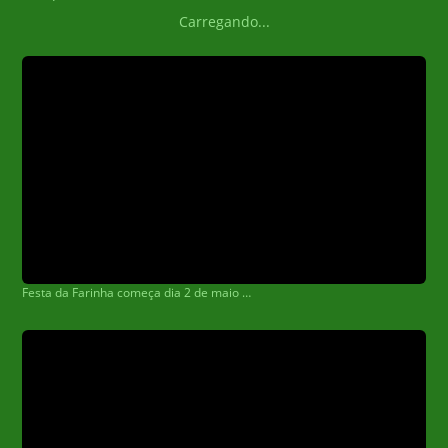
Carregando...
Festa da Farinha começa dia 2 de maio e espera 25 mil pessoas por noite