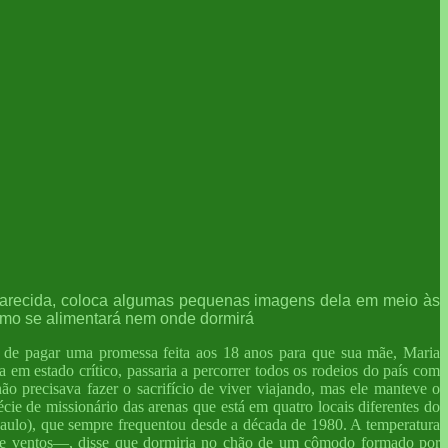
Aparecida, coloca algumas pequenas imagens dela em meio às
como se alimentará nem onde dormirá
a de pagar uma promessa feita aos 18 anos para que sua mãe, Maria
em estado crítico, passaria a percorrer todos os rodeios do país com
 precisava fazer o sacrifício de viver viajando, mas ele manteve o
ie de missionário das arenas que está em quatro locais diferentes do
aulo), que sempre frequentou desde a década de 1980. A temperatura
ios e ventos—, disse que dormiria no chão de um cômodo formado por