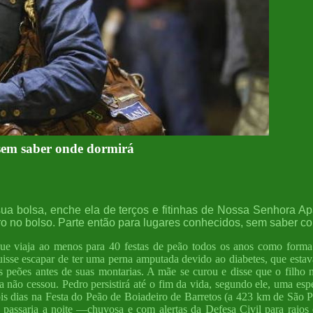
 sem saber onde dormirá
sua bolsa, enche ela de terços e fitinhas de Nossa Senhora 
ro no bolso. Parte então para lugares conhecidos, sem saber 
 que viaja ao menos para 40 festas de peão todos os anos como form
isse escapar de ter uma perna amputada devido ao diabetes, que estava 
es antes de suas montarias. A mãe se curou e disse que o filho não
ão cessou. Pedro persistirá até o fim da vida, segundo ele, uma espéc
is dias na Festa do Peão de Boiadeiro de Barretos (a 423 km de São P
nde passaria a noite —chuvosa e com alertas da Defesa Civil para ra