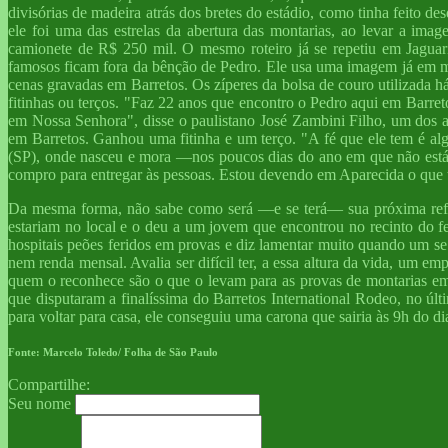
divisórias de madeira atrás dos bretes do estádio, como tinha feito d
ele foi uma das estrelas da abertura das montarias, ao levar a im
camionete de R$ 250 mil. O mesmo roteiro já se repetiu em Jagu
famosos ficam fora da bênção de Pedro. Ele usa uma imagem já em ma
cenas gravadas em Barretos. Os zíperes da bolsa de couro utilizada 
fitinhas ou terços. "Faz 22 anos que encontro o Pedro aqui em Barre
em Nossa Senhora", disse o paulistano José Zambini Filho, um dos 
em Barretos. Ganhou uma fitinha e um terço. "A fé que ele tem é alg
(SP), onde nasceu e mora —nos poucos dias do ano em que não está e
compro para entregar às pessoas. Estou devendo em Aparecida o que t
Da mesma forma, não sabe como será —e se terá— sua próxima refe
estariam no local e o deu a um jovem que encontrou no recinto do fe
hospitais peões feridos em provas e diz lamentar muito quando um
nem renda mensal. Avalia ser difícil ter, a essa altura da vida, um e
quem o reconhece são o que o levam para as provas de montarias em t
que disputaram a finalíssima do Barretos International Rodeo, no ú
para voltar para casa, ele conseguiu uma carona que sairia às 9h do d
Fonte: Marcelo Toledo/ Folha de São Paulo
Compartilhe:
Seu nome