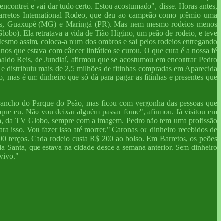
encontrei e vai dar tudo certo. Estou acostumado", disse. Horas antes,
o Barretos International Rodeo, que deu ao campeão como prêmio uma
polis, Guaxupé (MG) e Maringá (PR). Mas nem mesmo rodeios menos
bo). Ela retratava a vida de Tião Higino, um peão de rodeio, e teve
 Mesmo assim, coloca-a num dos ombros e sai pelos rodeios entregando
os que estava com câncer linfático se curou. O que cura é a nossa fé
aldo Reis, de Jundiaí, afirmou que se acostumou em encontrar Pedro
 e distribuiu mais de 2,5 milhões de fitinhas compradas em Aparecida
 mas é um dinheiro que só dá para pagar as fitinhas e presentes que
rancho do Parque do Peão, mas ficou com vergonha das pessoas que
o que eu. Não vou deixar alguém passar fome", afirmou. Já visitou em
ça, da TV Globo, sempre com a imagem. Pedro não tem uma profissão
ara isso. Vou fazer isso até morrer." Caronas ou dinheiro recebidos de
000 terços. Cada rodeio custa R$ 200 ao bolso. Em Barretos, os peões
a Santa, que estava na cidade desde a semana anterior. Sem dinheiro
vivo."