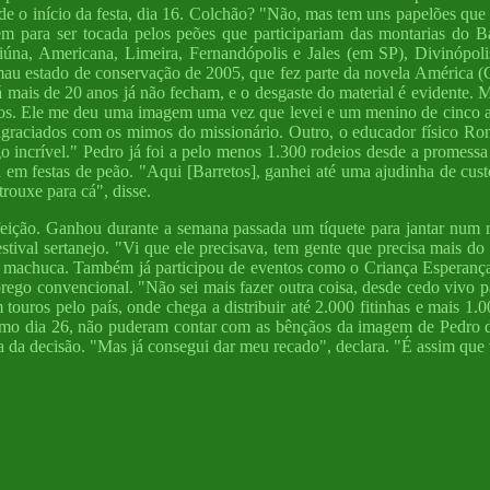
esde o início da festa, dia 16. Colchão? "Não, mas tem uns papelões que 
agem para ser tocada pelos peões que participariam das montarias d
ariúna, Americana, Limeira, Fernandópolis e Jales (em SP), Divinó
u estado de conservação de 2005, que fez parte da novela América (Glo
há mais de 20 anos já não fecham, e o desgaste do material é evidente.
tos. Ele me deu uma imagem uma vez que levei e um menino de cinco an
agraciados com os mimos do missionário. Outro, o educador físico Ron
o incrível." Pedro já foi a pelo menos 1.300 rodeios desde a promessa
m festas de peão. "Aqui [Barretos], ganhei até uma ajudinha de custo,
rouxe para cá", disse.
ição. Ganhou durante a semana passada um tíquete para jantar num 
stival sertanejo. "Vi que ele precisava, tem gente que precisa mais d
 se machuca. Também já participou de eventos como o Criança Esperan
mprego convencional. "Não sei mais fazer outra coisa, desde cedo vivo p
ouros pelo país, onde chega a distribuir até 2.000 fitinhas e mais 1.
ltimo dia 26, não puderam contar com as bênçãos da imagem de Pedro d
ia da decisão. "Mas já consegui dar meu recado", declara. "É assim que 