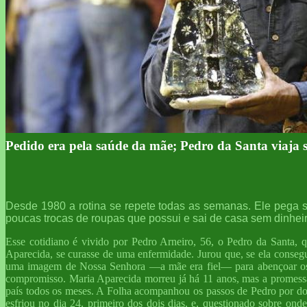
Pedido era pela saúde da mãe; Pedro da Santa viaja
Desde 1980 a rotina se repete todas as semanas. Ele pega 
poucas trocas de roupas que possui e sai de casa sem dinhei
Esse cotidiano é vivido por Pedro Arneiro, 56, o Pedro da Santa,
Aparecida, se curasse de uma enfermidade. Jurou que, se ela consegu
uma imagem de Nossa Senhora —a mãe era fiel— para abençoar os peõ
compromisso. Maria Aparecida morreu já há 11 anos, mas a promessa n
país todos os meses. A Folha acompanhou os passos de Pedro por do
esfriou no dia 24, primeiro dos dois dias, e, questionado sobre o