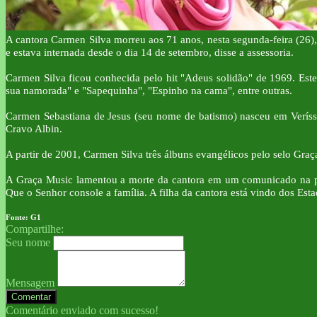
A cantora Carmen Silva morreu aos 71 anos, nesta segunda-feira (26),
e estava internada desde o dia 14 de setembro, disse a assessoria.
Carmen Silva ficou conhecida pelo hit "Adeus solidão" de 1969. Est
sua namorada" e "Sapequinha", "Espinho na cama", entre outras.
Carmen Sebastiana de Jesus (seu nome de batismo) nasceu em Veríss
Cravo Albin.
A partir de 2001, Carmen Silva três álbuns evangélicos pelo selo Gra
A Graça Music lamentou a morte da cantora em um comunicado na pág
Que o Senhor console a família. A filha da cantora está vindo dos Est
Fonte: G1
Compartilhe:
Seu nome
Mensagem
Comentar
Comentário enviado com sucesso!